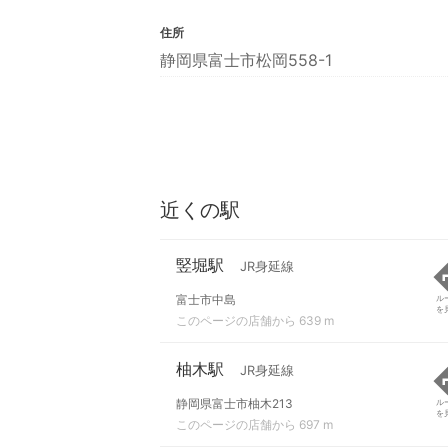
住所
静岡県富士市松岡558-1
近くの駅
竪堀駅
JR身延線
富士市中島
ル
を
このページの店舗から 639 m
柚木駅
JR身延線
静岡県富士市柚木213
ル
を
このページの店舗から 697 m