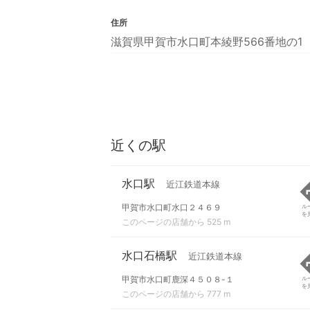
住所
滋賀県甲賀市水口町本綾野566番地の1
近くの駅
水口駅
近江鉄道本線
甲賀市水口町水口２４６９
ル
を
このページの店舗から 525 m
水口石橋駅
近江鉄道本線
甲賀市水口町鹿深４５０８-１
ル
を
このページの店舗から 777 m