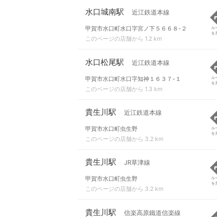
水口城南駅
近江鉄道本線
甲賀市水口町水口字宮ノ下５６６８-２
ル
を
このページの店舗から 1.2 km
水口松尾駅
近江鉄道本線
甲賀市水口町水口字知神１６３７-１
ル
を
このページの店舗から 1.3 km
貴生川駅
近江鉄道本線
甲賀市水口町虫生野
ル
を
このページの店舗から 3.2 km
貴生川駅
JR草津線
甲賀市水口町虫生野
ル
を
このページの店舗から 3.2 km
貴生川駅
信楽高原鐵道信楽線