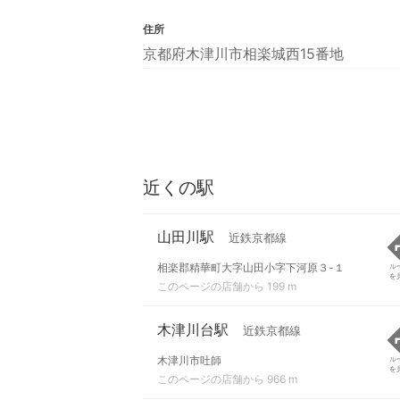
住所
京都府木津川市相楽城西15番地
近くの駅
山田川駅
近鉄京都線
相楽郡精華町大字山田小字下河原３-１
ル
を
このページの店舗から 199 m
木津川台駅
近鉄京都線
木津川市吐師
ル
を
このページの店舗から 966 m