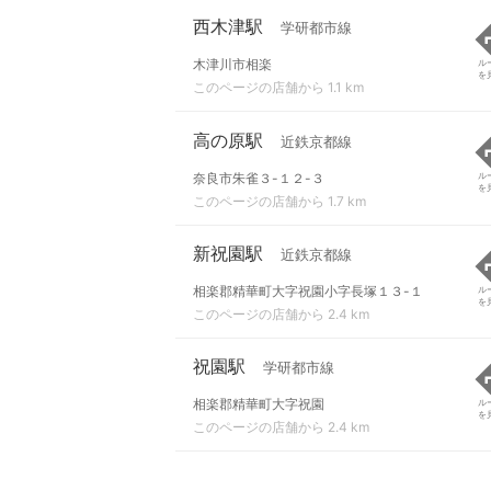
西木津駅
学研都市線
木津川市相楽
ル
を
このページの店舗から 1.1 km
高の原駅
近鉄京都線
奈良市朱雀３-１２-３
ル
を
このページの店舗から 1.7 km
新祝園駅
近鉄京都線
相楽郡精華町大字祝園小字長塚１３-１
ル
を
このページの店舗から 2.4 km
祝園駅
学研都市線
相楽郡精華町大字祝園
ル
を
このページの店舗から 2.4 km