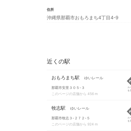
住所
沖縄県那覇市おもろまち4丁目4-9
近くの駅
おもろまち駅
ゆいレール
那覇市安里３０５-３
ル
を
このページの店舗から 456 m
牧志駅
ゆいレール
那覇市牧志３-２７２-５
ル
を
このページの店舗から 924 m