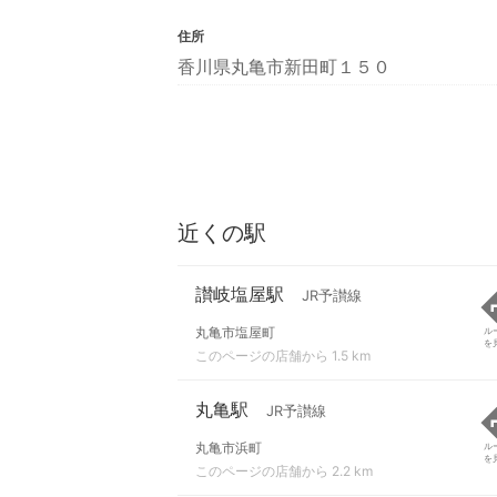
住所
香川県丸亀市新田町１５０
近くの駅
讃岐塩屋駅
JR予讃線
丸亀市塩屋町
ル
を
このページの店舗から 1.5 km
丸亀駅
JR予讃線
丸亀市浜町
ル
を
このページの店舗から 2.2 km