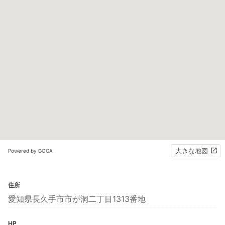
大きな地図
Powered by GOGA
住所
愛知県長久手市市が洞二丁目1313番地
HP