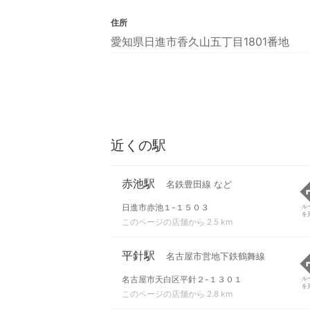
住所
愛知県日進市香久山五丁目1801番地
近くの駅
赤池駅
名鉄豊田線 など
日進市赤池１-１５０３
ル
を
このページの店舗から 2.5 km
平針駅
名古屋市営地下鉄鶴舞線
名古屋市天白区平針２-１３０１
ル
を
このページの店舗から 2.8 km