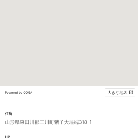
大きな地図
Powered by GOGA
住所
山形県東田川郡三川町猪子大堰端318-1
HP