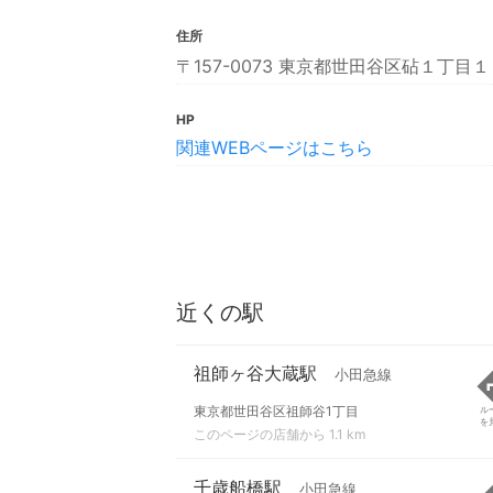
住所
〒157-0073 東京都世田谷区砧１丁目
HP
関連WEBページはこちら
近くの駅
祖師ヶ谷大蔵駅
小田急線
東京都世田谷区祖師谷1丁目
ル
を
このページの店舗から 1.1 km
千歳船橋駅
小田急線