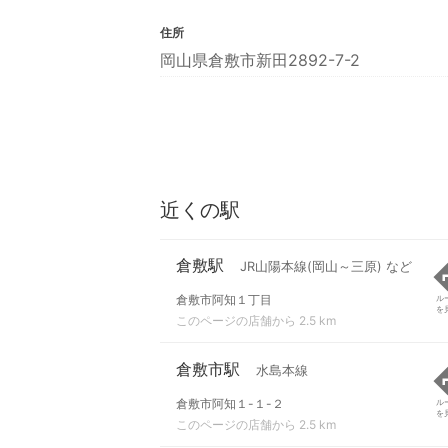
住所
岡山県倉敷市新田2892-7-2
近くの駅
倉敷駅
JR山陽本線(岡山～三原) など
倉敷市阿知１丁目
ル
を
このページの店舗から 2.5 km
倉敷市駅
水島本線
倉敷市阿知１-１-２
ル
を
このページの店舗から 2.5 km